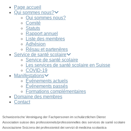
Page accueil
Qui sommes nous?
Qui sommes nous?
Comité
Statuts
Rapport annuel
Liste des membres
Adhésion
Résau et partenères
Service de santé scolaire
Service de santé scolaire
Les services de santé scolaire en Suisse
COVID-19
Manifestations
Événements actuels
Événements passés
Formations complémentaires
Domaine des membres
Contact
Schweizerische Vereinigung der Fachpersonen im schulärztlichen Dienst
Association suisse des professionnels/professionnelles des services de santé scolaire
Associazione Svizzera dei professionisti dei servizi di medicina scolastica